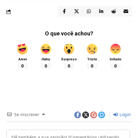
O que você achou?
Amei
Haha
Surpreso
Triste
Irritado
0
0
0
0
0
Se inscrever
Login