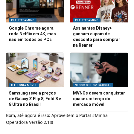
TV E STREAMING
TV E STREAMING
Google Chrome agora
Assinantes Disney+
roda Netflix em 4K, mas
ganham cupom de
não em todos os PCs
desconto para comprar
na Renner
TELEFONIA MÓVEL
NEGÓCIOS E OPERADORAS
Samsung revela preços
MVNOs devem conquistar
de Galaxy Z Flip 8, Fold 8 e
quase um terço do
8 Ultra no Brasil
mercado móvel
Bom, até agora é isso: Aproveitem o Portal #Minha
Operadora Versão 2.1!!!