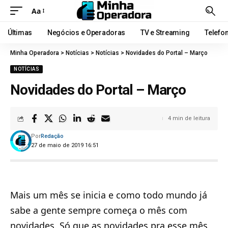
Aa
Últimas
Negócios e Operadoras
TV e Streaming
Telefo
Minha Operadora
>
Notícias
>
Notícias
>
Novidades do Portal – Março
NOTÍCIAS
Novidades do Portal – Março
4 min de leitura
Por
Redação
27 de maio de 2019 16:51
Mais um mês se inicia e como todo mundo já
sabe a gente sempre começa o mês com
novidades. Só que as novidades pra esse mês