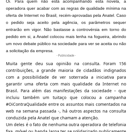
Oi. Para quem não está acompanhando esta novela, a
operadora quer acabar com as regras de qualidade mínima na
oferta de Internet no Brasil, recém-aprovadas pela Anatel. Caso
o pedido seja aceito pela agência, os parâmetros sequer
entrarão em vigor. Não bastasse a controvérsia em torno do
pedido em si, a Anatel colocou mais lenha na fogueira, abrindo
um novo debate público na sociedade para ver se aceita ou não
a solicitação da empresa.
- Publicidade -
Muita gente deu sua opinião na consulta. Foram 156
contribuições, a grande maioria de cidadãos indignados
com a possibilidade de ver soterrada a iniciativa para
garantir uma oferta com mais qualidade da Internet no
Brasil. Para além das manifestações da sociedade – que
incluiu também um tuitaço que colocou a campanha
#OiContraQualidade entre os assuntos mais comentados na
web na semana passada -, há outros aspectos na consulta
conduzida pela Anatel que chamam a atenção.
Um deles é o fato de nenhuma outra operadora de telefonia
fixa, móvel ou banda larga ter se solidarizado publicamente