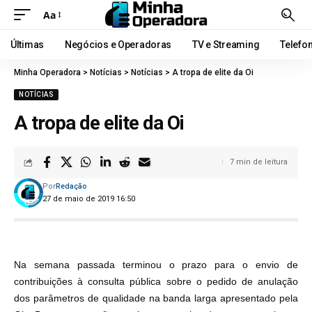
Aa
Últimas
Negócios e Operadoras
TV e Streaming
Telefo
Minha Operadora
>
Notícias
>
Notícias
>
A tropa de elite da Oi
NOTÍCIAS
A tropa de elite da Oi
7 min de leitura
Por
Redação
27 de maio de 2019 16:50
Na semana passada terminou o prazo para o envio de
contribuições à consulta pública sobre o pedido de anulação
dos parâmetros de qualidade na banda larga apresentado pela