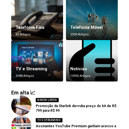
Telefonia Fixa
Telefonia Móvel
82 Artigos
2334 Artigos
TV e Streaming
Notícias
3188 Artigos
10955 Artigos
Em alta 📈
BANDA LARGA
Promoção da Starlink derruba preço do kit de R$
799 para R$ 99
TV E STREAMING
Assinantes YouTube Premium ganham acesso a