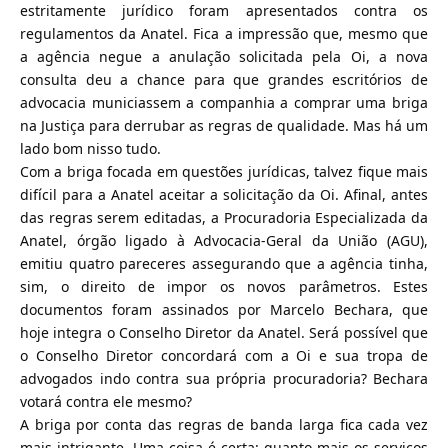
estritamente jurídico foram apresentados contra os
regulamentos da Anatel. Fica a impressão que, mesmo que
a agência negue a anulação solicitada pela Oi, a nova
consulta deu a chance para que grandes escritórios de
advocacia municiassem a companhia a comprar uma briga
na Justiça para derrubar as regras de qualidade. Mas há um
lado bom nisso tudo.
Com a briga focada em questões jurídicas, talvez fique mais
difícil para a Anatel aceitar a solicitação da Oi. Afinal, antes
das regras serem editadas, a Procuradoria Especializada da
Anatel, órgão ligado à Advocacia-Geral da União (AGU),
emitiu quatro pareceres assegurando que a agência tinha,
sim, o direito de impor os novos parâmetros. Estes
documentos foram assinados por Marcelo Bechara, que
hoje integra o Conselho Diretor da Anatel. Será possível que
o Conselho Diretor concordará com a Oi e sua tropa de
advogados indo contra sua própria procuradoria? Bechara
votará contra ele mesmo?
A briga por conta das regras de banda larga fica cada vez
mais intrigante. Uma coisa é certa: quanto mais os serviços