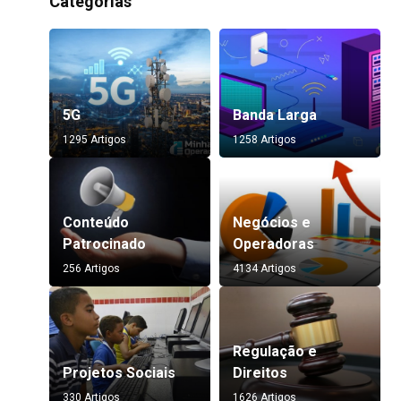
Categorias
5G
Banda Larga
1295 Artigos
1258 Artigos
Conteúdo
Negócios e
Patrocinado
Operadoras
256 Artigos
4134 Artigos
Regulação e
Projetos Sociais
Direitos
330 Artigos
1626 Artigos