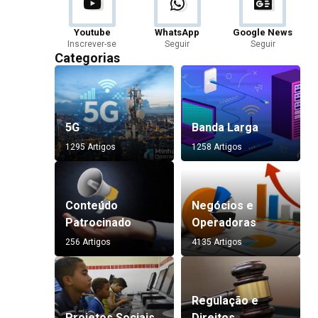
Youtube
WhatsApp
Google News
Inscrever-se
Seguir
Seguir
Categorias
5G
Banda Larga
1295 Artigos
1258 Artigos
Conteúdo
Negócios e
Patrocinado
Operadoras
256 Artigos
4135 Artigos
Regulação e
Projetos Sociais
Direitos