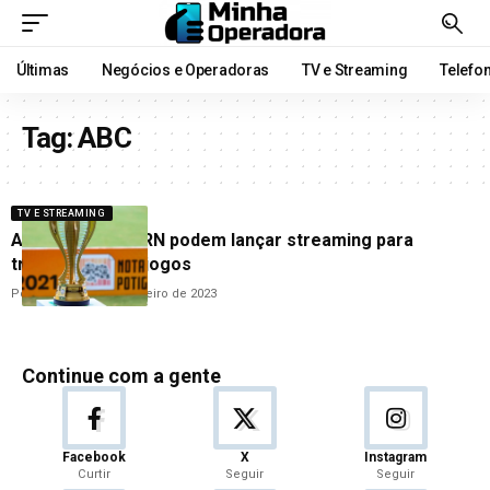
Últimas
Negócios e Operadoras
TV e Streaming
Telefo
Tag:
ABC
TV E STREAMING
ABC e América/RN podem lançar streaming para
transmissão de jogos
Por
Cleane Lima
5 de janeiro de 2023
Continue com a gente
Facebook
X
Instagram
Curtir
Seguir
Seguir