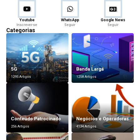
Youtube
WhatsApp
Google News
Inscrever-se
Seguir
Seguir
Categorias
5G
Banda Larga
1295 Artigos
1258 Artigos
Conteúdo Patrocinado
Negócios e Operadoras
256 Artigos
4134 Artigos