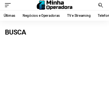
Últimas
Negócios e Operadoras
TV e Streaming
Telefo
BUSCA