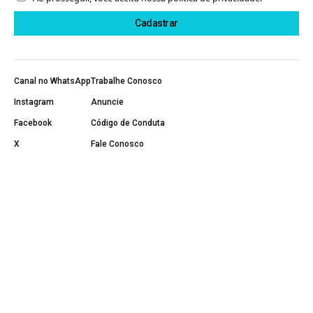
Canal no WhatsApp
Trabalhe Conosco
Instagram
Anuncie
Facebook
Código de Conduta
X
Fale Conosco
YouTube
Política de Privacidade
Página Inicial
Sobre Nós
Últimas Notícias
5G
Banda Larga
Negócios e Operadoras
Notícias
Projetos Sociais
Conteúdo Patrocinado
Regulação e Direitos
Segurança Digital
Tecnologia e Inovação
Telefonia Móvel
Telefonia Fixa
TV e Streaming
© 2011-2026 Minha Comunicação LTDA