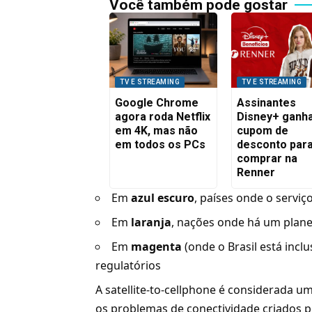
Você também pode gostar
TV E STREAMING
TV E STREAMING
Google Chrome
Assinantes
agora roda Netflix
Disney+ ganh
em 4K, mas não
cupom de
em todos os PCs
desconto par
comprar na
Renner
Em
azul escuro
, países onde o serviç
Em
laranja
, nações onde há um pla
Em
magenta
(onde o Brasil está incl
regulatórios
A satellite-to-cellphone é considerada u
os problemas de conectividade criados po