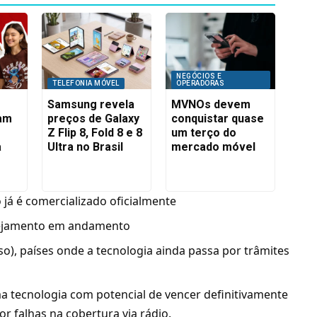
NEGÓCIOS E
TELEFONIA MÓVEL
OPERADORAS
Samsung revela
MVNOs devem
am
preços de Galaxy
conquistar quase
Z Flip 8, Fold 8 e 8
um terço do
a
Ultra no Brasil
mercado móvel
o já é comercializado oficialmente
nejamento em andamento
uso), países onde a tecnologia ainda passa por trâmites
ma tecnologia com potencial de vencer definitivamente
r falhas na cobertura via rádio.