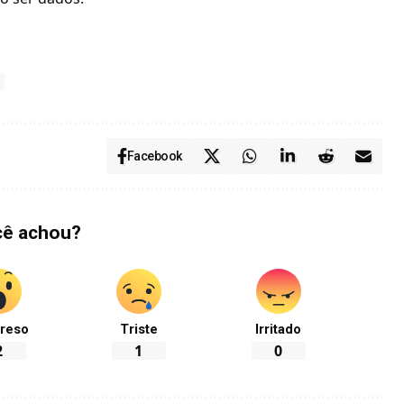
Facebook
cê achou?
reso
Triste
Irritado
2
1
0