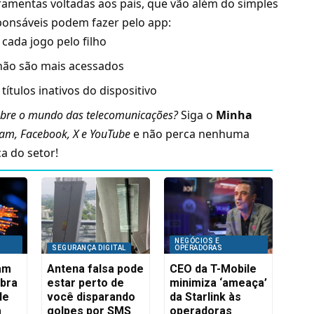
amentas voltadas aos pais, que vão além do simples
ponsáveis podem fazer pelo app:
cada jogo pelo filho
ão são mais acessados
ítulos inativos do dispositivo
bre o mundo das telecomunicações?
Siga o
Minha
ram
,
Facebook
,
X
e
YouTube
e não perca nenhuma
a do setor!
NEGÓCIOS E
SEGURANÇA DIGITAL
OPERADORAS
iam
Antena falsa pode
CEO da T-Mobile
ibra
estar perto de
minimiza ‘ameaça’
de
você disparando
da Starlink às
a
golpes por SMS
operadoras