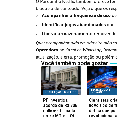
O Parquinho Netflix também oferece ferr
bloqueio de conteúdo. Veja o que os res
Acompanhar a frequência de uso
de 
Identificar jogos abandonados
que n
Liberar armazenamento
removendo t
Quer acompanhar tudo em primeira mão so
Operadora
no
Canal no WhatsApp
,
Instag
atualização, alerta, promoção ou polêmic
Você também pode gostar
TECNOLOGIA E
REGULAÇÃO E DIREITOS
INOVAÇÃO
PF investiga
Cientistas cr
acordo de R$ 308
novo tipo de f
milhões firmado
óptica que po
entre MT e a Oi
revolucionar 