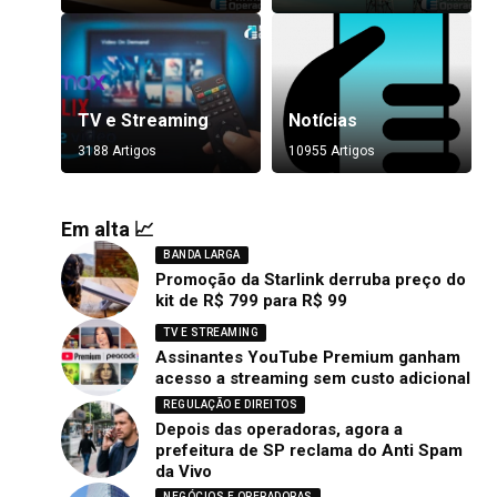
TV e Streaming
Notícias
3188 Artigos
10955 Artigos
Em alta 📈
BANDA LARGA
Promoção da Starlink derruba preço do
kit de R$ 799 para R$ 99
TV E STREAMING
Assinantes YouTube Premium ganham
acesso a streaming sem custo adicional
REGULAÇÃO E DIREITOS
Depois das operadoras, agora a
prefeitura de SP reclama do Anti Spam
da Vivo
NEGÓCIOS E OPERADORAS