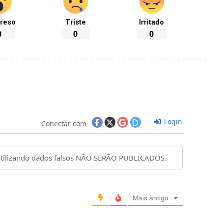
reso
Triste
Irritado
0
0
0
Login
Conectar com
Mais antigo