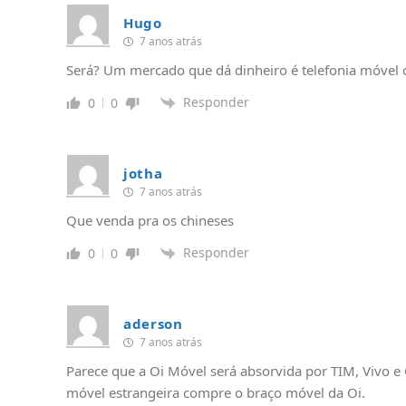
Hugo
7 anos atrás
Será? Um mercado que dá dinheiro é telefonia móvel c
Responder
0
0
jotha
7 anos atrás
Que venda pra os chineses
Responder
0
0
aderson
7 anos atrás
Parece que a Oi Móvel será absorvida por TIM, Vivo e 
móvel estrangeira compre o braço móvel da Oi.