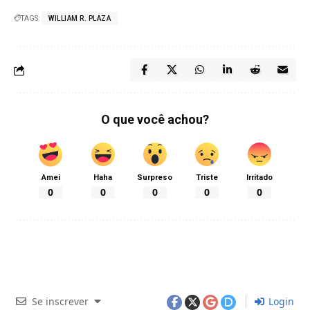
TAGS:
WILLIAM R. PLAZA
O que você achou?
Amei
Haha
Surpreso
Triste
Irritado
0
0
0
0
0
Se inscrever
Login