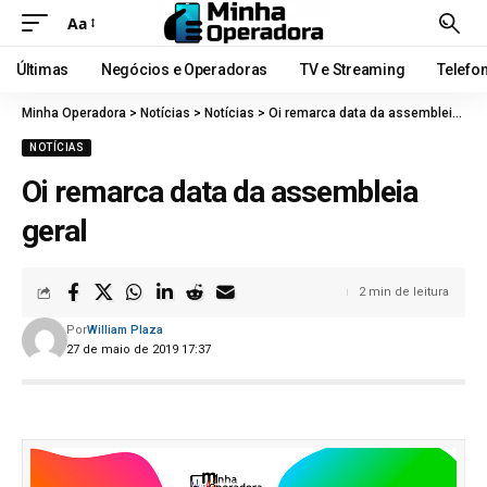
Aa
Últimas
Negócios e Operadoras
TV e Streaming
Telefo
Minha Operadora
>
Notícias
>
Notícias
>
Oi remarca data da assembleia geral
NOTÍCIAS
Oi remarca data da assembleia
geral
2 min de leitura
Por
William Plaza
27 de maio de 2019 17:37