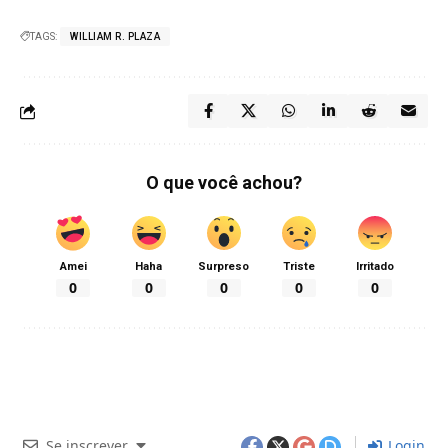
TAGS:
WILLIAM R. PLAZA
O que você achou?
Amei
Haha
Surpreso
Triste
Irritado
0
0
0
0
0
Se inscrever
Login