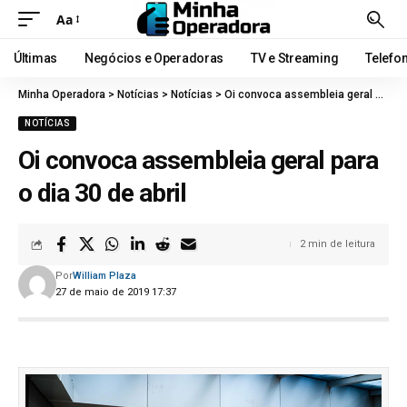
Aa
Últimas
Negócios e Operadoras
TV e Streaming
Telefo
Minha Operadora
>
Notícias
>
Notícias
>
Oi convoca assembleia geral para o dia 30 de abril
NOTÍCIAS
Oi convoca assembleia geral para
o dia 30 de abril
2 min de leitura
Por
William Plaza
27 de maio de 2019 17:37