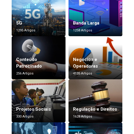
5G
Banda Larga
1295 Artigos
1258 Artigos
Conteúdo
Negócios e
Patrocinado
Operadoras
256 Artigos
4135 Artigos
Projetos Sociais
Regulação e Direitos
330 Artigos
1628 Artigos