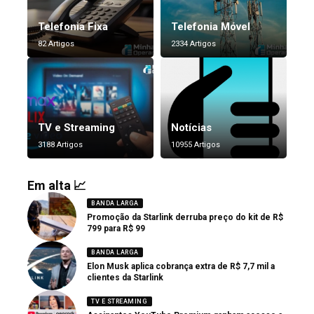
Telefonia Fixa
Telefonia Móvel
82 Artigos
2334 Artigos
TV e Streaming
Notícias
3188 Artigos
10955 Artigos
Em alta 📈
BANDA LARGA
Promoção da Starlink derruba preço do kit de R$
799 para R$ 99
BANDA LARGA
Elon Musk aplica cobrança extra de R$ 7,7 mil a
clientes da Starlink
TV E STREAMING