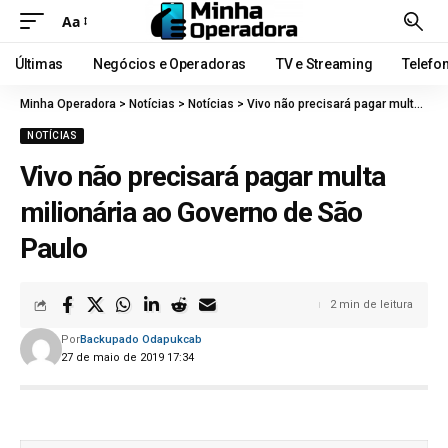
Aa
Últimas
Negócios e Operadoras
TV e Streaming
Telefo
Minha Operadora
>
Notícias
>
Notícias
>
Vivo não precisará pagar multa milionária ao Governo de São Paulo
NOTÍCIAS
Vivo não precisará pagar multa
milionária ao Governo de São
Paulo
2 min de leitura
Por
Backupado Odapukcab
27 de maio de 2019 17:34