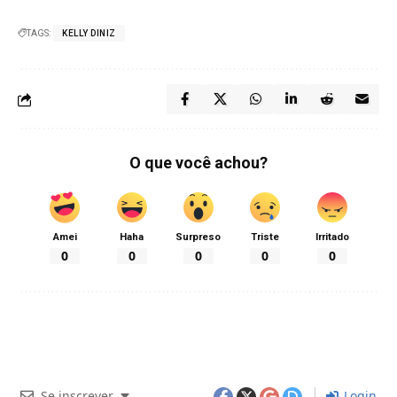
TAGS:
KELLY DINIZ
O que você achou?
Amei
Haha
Surpreso
Triste
Irritado
0
0
0
0
0
Se inscrever
Login