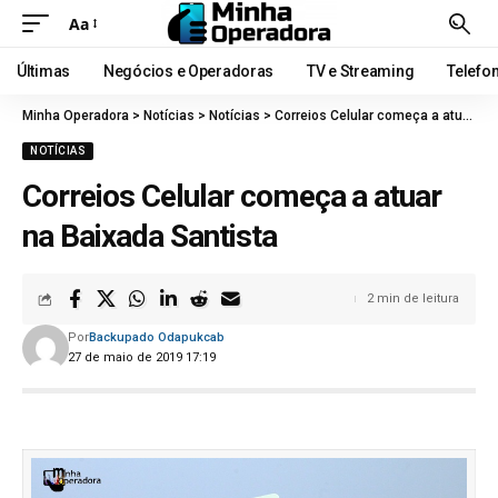
Aa
Últimas
Negócios e Operadoras
TV e Streaming
Telefo
Minha Operadora
>
Notícias
>
Notícias
>
Correios Celular começa a atuar na Baixada Santista
NOTÍCIAS
Correios Celular começa a atuar
na Baixada Santista
2 min de leitura
Por
Backupado Odapukcab
27 de maio de 2019 17:19