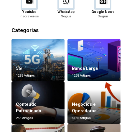
Youtube
WhatsApp
Google News
Inscrever-se
Seguir
Seguir
Categorias
5G
Banda Larga
1295 Artigos
1258 Artigos
Conteúdo
Negócios e
Patrocinado
Operadoras
256 Artigos
4135 Artigos