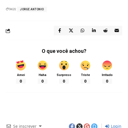
TAGS:
JORGE ANTONIO
O que você achou?
Amei
Haha
Surpreso
Triste
Irritado
0
0
0
0
0
Se inscrever
Login