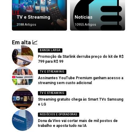
TV e Streaming
Notícias
3188 Artigos
10955 Artigos
Em alta 📈
BANDA LARGA
Promoção da Starlink derruba preço do kit de R$
799 para R$ 99
TV E STREAMING
Assinantes YouTube Premium ganham acesso a
streaming sem custo adicional
TV E STREAMING
Streaming gratuito chega às Smart TVs Samsung
e LG
NEGÓCIOS E OPERADORAS
Dona da Vivo vai cortar mais de mil postos de
trabalho e aposta tudo na IA