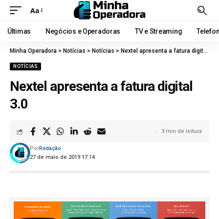
Aa
Últimas
Negócios e Operadoras
TV e Streaming
Telefo
Minha Operadora
>
Notícias
>
Notícias
>
Nextel apresenta a fatura digital 3.0
NOTÍCIAS
Nextel apresenta a fatura digital
3.0
3 min de leitura
Por
Redação
27 de maio de 2019 17:14