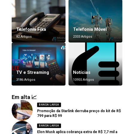
Telefonia Fixa
Telefonia Móvel
82 Artigos
2333 Artigos
TV e Streaming
Notícias
3186 Artigos
10955 Artigos
Em alta 📈
BANDA LARGA
Promoção da Starlink derruba preço do kit de R$
799 para R$ 99
BANDA LARGA
Elon Musk aplica cobrança extra de R$ 7,7 mil a