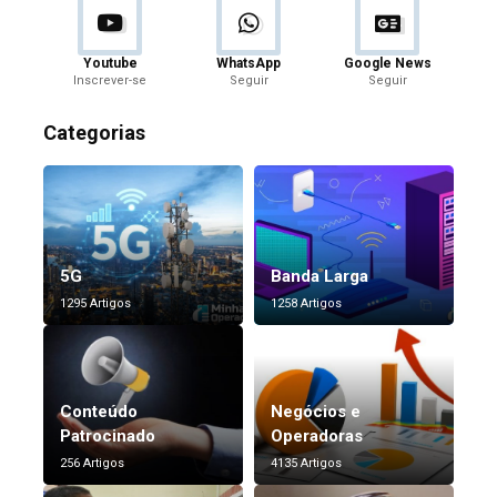
Youtube
WhatsApp
Google News
Inscrever-se
Seguir
Seguir
Categorias
5G
Banda Larga
1295 Artigos
1258 Artigos
Conteúdo
Negócios e
Patrocinado
Operadoras
256 Artigos
4135 Artigos