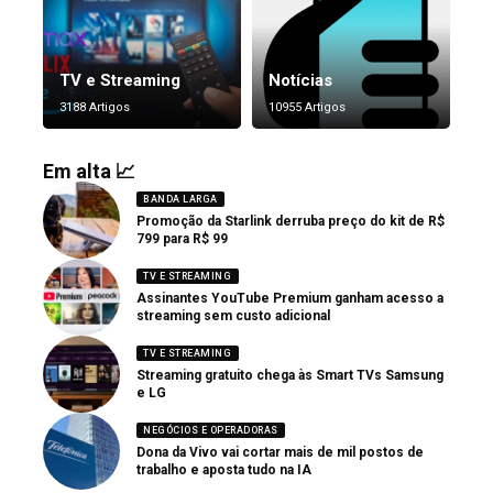
TV e Streaming
Notícias
3188 Artigos
10955 Artigos
Em alta 📈
BANDA LARGA
Promoção da Starlink derruba preço do kit de R$
799 para R$ 99
TV E STREAMING
Assinantes YouTube Premium ganham acesso a
streaming sem custo adicional
TV E STREAMING
Streaming gratuito chega às Smart TVs Samsung
e LG
NEGÓCIOS E OPERADORAS
Dona da Vivo vai cortar mais de mil postos de
trabalho e aposta tudo na IA