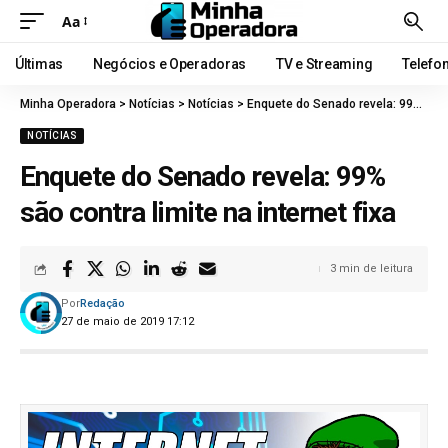
Aa
Últimas
Negócios e Operadoras
TV e Streaming
Telefo
Minha Operadora
>
Notícias
>
Notícias
>
Enquete do Senado revela: 99% são contra limite na internet fixa
NOTÍCIAS
Enquete do Senado revela: 99%
são contra limite na internet fixa
3 min de leitura
Por
Redação
27 de maio de 2019 17:12