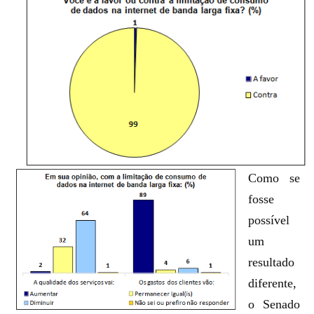
Como se
fosse
possível
um
resultado
diferente,
o Senado