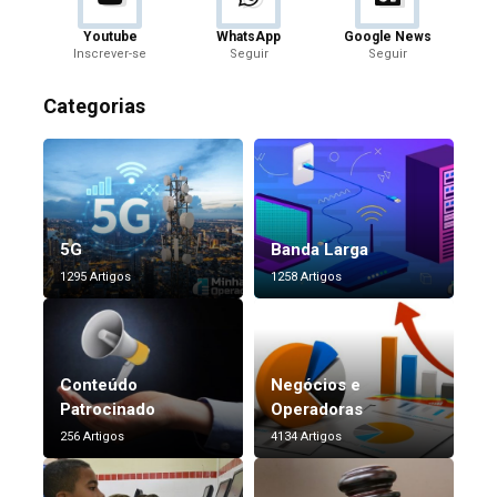
Youtube
WhatsApp
Google News
Inscrever-se
Seguir
Seguir
Categorias
5G
Banda Larga
1295 Artigos
1258 Artigos
Conteúdo
Negócios e
Patrocinado
Operadoras
256 Artigos
4134 Artigos