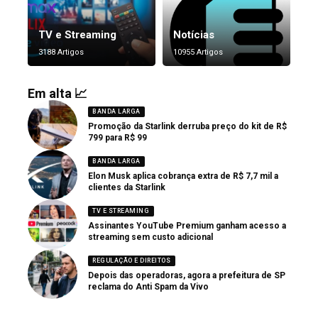
TV e Streaming
Notícias
3188 Artigos
10955 Artigos
Em alta 📈
BANDA LARGA
Promoção da Starlink derruba preço do kit de R$
799 para R$ 99
BANDA LARGA
Elon Musk aplica cobrança extra de R$ 7,7 mil a
clientes da Starlink
TV E STREAMING
Assinantes YouTube Premium ganham acesso a
streaming sem custo adicional
REGULAÇÃO E DIREITOS
Depois das operadoras, agora a prefeitura de SP
reclama do Anti Spam da Vivo