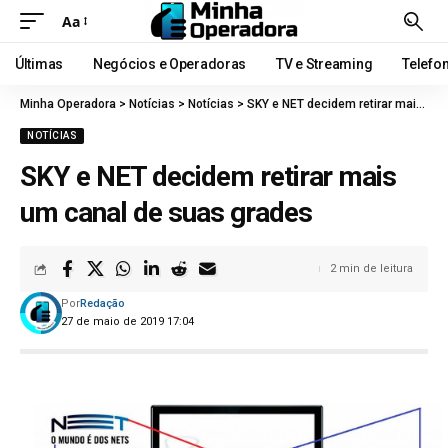
Aa
Últimas
Negócios e Operadoras
TV e Streaming
Telefo
Minha Operadora
>
Notícias
>
Notícias
>
SKY e NET decidem retirar mais um canal de suas grades
NOTÍCIAS
SKY e NET decidem retirar mais
um canal de suas grades
2 min de leitura
Por
Redação
27 de maio de 2019 17:04