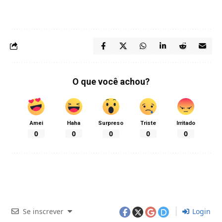
O que você achou?
Amei
Haha
Surpreso
Triste
Irritado
0
0
0
0
0
Se inscrever
Login