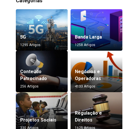
Categorias
5G
Banda Larga
1295 Artigos
1258 Artigos
Conteúdo
Negócios e
Patrocinado
Operadoras
256 Artigos
4133 Artigos
Regulação e
Projetos Sociais
Direitos
330 Artigos
1625 Artigos