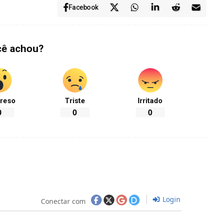
Facebook
cê achou?
reso
Triste
Irritado
0
0
0
Login
Conectar com