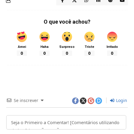
O que você achou?
Amei
Haha
Surpreso
Triste
Irritado
0
0
0
0
0
Se inscrever
Login