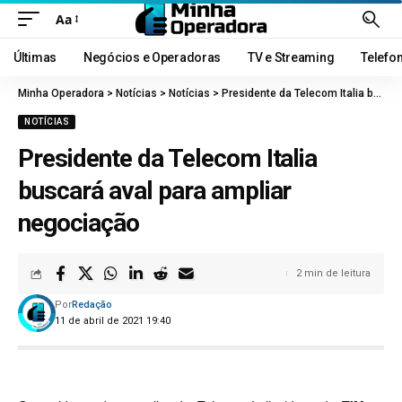
Aa
Últimas
Negócios e Operadoras
TV e Streaming
Telefo
Minha Operadora
>
Notícias
>
Notícias
>
Presidente da Telecom Italia buscará aval para ampliar negociação
NOTÍCIAS
Presidente da Telecom Italia
buscará aval para ampliar
negociação
2 min de leitura
Por
Redação
11 de abril de 2021 19:40