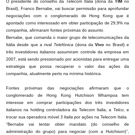
O presidente do conselho da
Telecom Italia
(dona da
TIM
no
Brasil), Franco Bernabe, vai buscar permissão para aprofundar
negociações com o conglomerado de Hong Kong que é
apontado como interessado em obter participação de 29,9% na
companhia, afirmaram fontes próximas do assunto.
Bernabe, que comanda o maior grupo de telecomunicações da
Itália desde que a rival
Telefónica
(dona da
Vivo
no Brasil) e
três investidores italianos assumiram controle da empresa em
2007, está sendo pressionado por acionistas para entregar uma
estratégia que possa recuperar o valor das ações da
companhia, atualmente perto na mínima histórica.
Fontes próximas das negociações afirmaram que o
conglomerado de Hong Kong Hutchison Whampoa tem
interesse em comprar participações dos três investidores
italianos na holding controladora da Telecom Italia, a
Telco
, e
trocar sua operadora móvel
3 Italia
por ações na Telecom Italia.
“Bernabe vai tentar obter mandato (do conselho de
administração do grupo) para negociar (com a Hutchison)”,