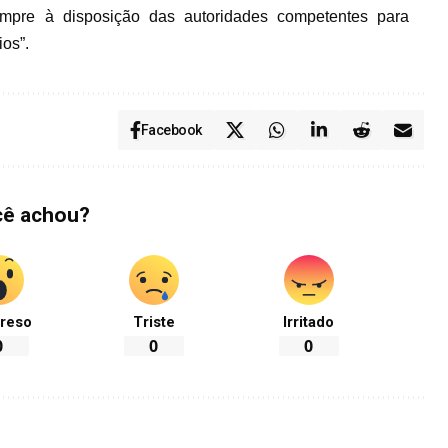
sempre à disposição das autoridades competentes para
ios”.
Facebook
cê achou?
reso
Triste
Irritado
0
0
0