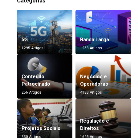
Categorias
5G
Banda Larga
1295 Artigos
1258 Artigos
Conteúdo
Negócios e
Patrocinado
Operadoras
256 Artigos
4133 Artigos
Regulação e
Projetos Sociais
Direitos
330 Artigos
1625 Artigos