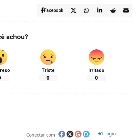
Facebook
cê achou?
reso
Triste
Irritado
0
0
0
Login
Conectar com