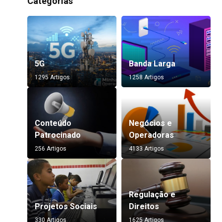
Categorias
5G
Banda Larga
1295 Artigos
1258 Artigos
Conteúdo
Negócios e
Patrocinado
Operadoras
256 Artigos
4133 Artigos
Regulação e
Projetos Sociais
Direitos
330 Artigos
1625 Artigos