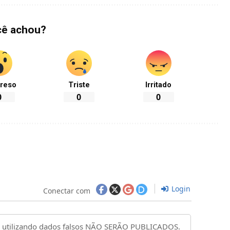
cê achou?
reso
Triste
Irritado
0
0
0
Login
Conectar com