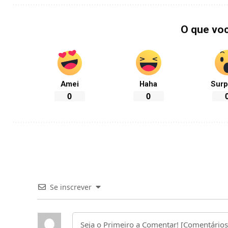
O que vo
Amei
Haha
Surp
0
0
Se inscrever