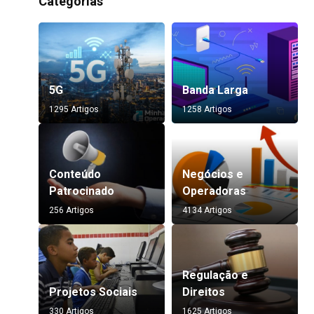
Categorias
5G
Banda Larga
1295 Artigos
1258 Artigos
Conteúdo
Negócios e
Patrocinado
Operadoras
256 Artigos
4134 Artigos
Regulação e
Projetos Sociais
Direitos
330 Artigos
1625 Artigos