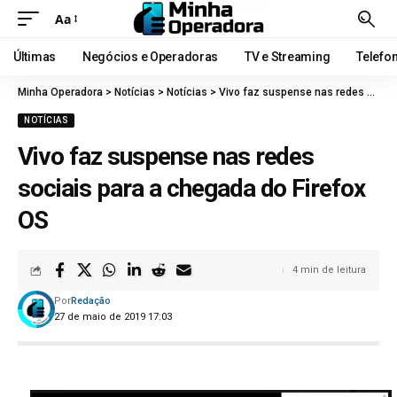
Aa
Últimas
Negócios e Operadoras
TV e Streaming
Telefo
Minha Operadora
>
Notícias
>
Notícias
>
Vivo faz suspense nas redes sociais para a chegada do Firefox OS
NOTÍCIAS
Vivo faz suspense nas redes
sociais para a chegada do Firefox
OS
4 min de leitura
Por
Redação
27 de maio de 2019 17:03