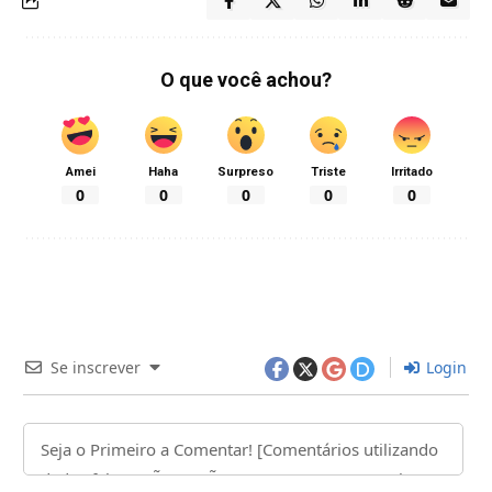
O que você achou?
Amei
Haha
Surpreso
Triste
Irritado
0
0
0
0
0
Se inscrever
Login