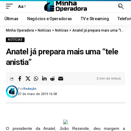
Aa
Últimas
Negócios e Operadoras
TV e Streaming
Telefo
Minha Operadora
>
Notícias
>
Notícias
>
Anatel já prepara mais uma “tele anistia”
NOTÍCIAS
Anatel já prepara mais uma “tele
anistia”
2 min de leitura
Por
Redação
27 de maio de 2019 16:58
O presidente da Anatel, João Rezende, deu margem a