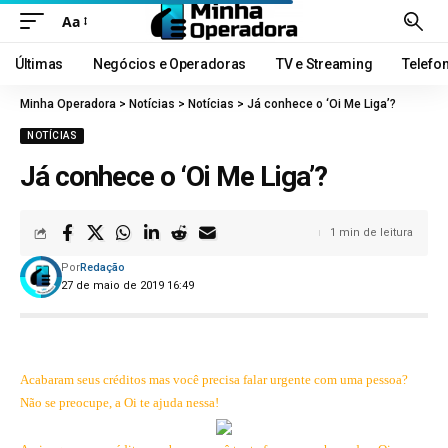
Aa
Últimas
Negócios e Operadoras
TV e Streaming
Telefo
Minha Operadora
>
Notícias
>
Notícias
>
Já conhece o ‘Oi Me Liga’?
NOTÍCIAS
Já conhece o ‘Oi Me Liga’?
1 min de leitura
Por
Redação
27 de maio de 2019 16:49
Acabaram seus créditos mas você precisa falar urgente com uma pessoa?
Não se preocupe, a Oi te ajuda nessa!