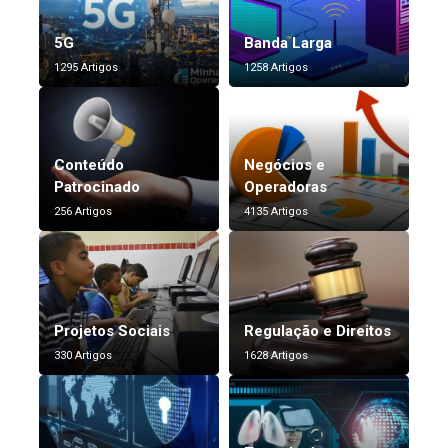
5G
Banda Larga
1295 Artigos
1258 Artigos
Conteúdo
Negócios e
Patrocinado
Operadoras
256 Artigos
4135 Artigos
Projetos Sociais
Regulação e Direitos
330 Artigos
1628 Artigos