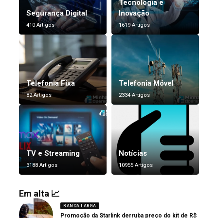
Tecnologia e
Segurança Digital
Inovação
410 Artigos
1619 Artigos
Telefonia Fixa
Telefonia Móvel
82 Artigos
2334 Artigos
TV e Streaming
Notícias
3188 Artigos
10955 Artigos
Em alta 📈
BANDA LARGA
Promoção da Starlink derruba preço do kit de R$