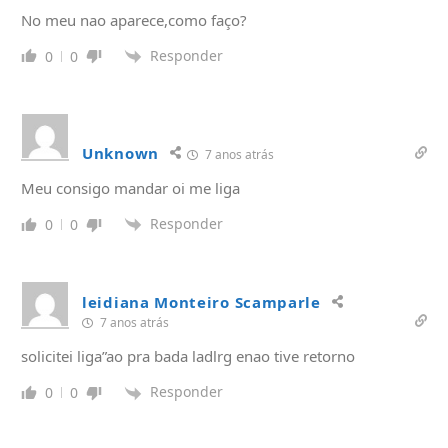
No meu nao aparece,como faço?
Responder
0
0
Unknown
7 anos atrás
Meu consigo mandar oi me liga
Responder
0
0
leidiana Monteiro Scamparle
7 anos atrás
solicitei liga”ao pra bada ladlrg enao tive retorno
Responder
0
0