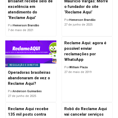
Brisanet recebe selo de
Mauricio Vargas: Morre
excelência em
o fundador do site
atendimento do
‘Reclame Aqui’
‘Reclame Aqui’
Por
Hemerson Brandão
27 de junho de 2025
Por
Hemerson Brandão
7 de maio de 2021
Reclame Aqui: agora é
possível enviar
reclamações por
WhatsApp
REGULAÇÃO E DIREITOS
Por
William Plaza
Operadoras brasileiras
27 de maio de 2019
abandonaram de vez o
Reclame Aqui?
Por
Anderson Guimarães
27 de junho de 2025
Reclame Aqui recebe
Robô do Reclame Aqui
135 mil posts contra
vai cancelar serviços