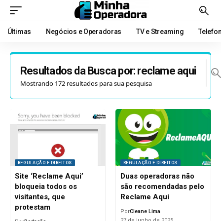
Últimas
Negócios e Operadoras
TV e Streaming
Telefo
Resultados da Busca por: reclame aqui
Mostrando 172 resultados para sua pesquisa
REGULAÇÃO E DIREITOS
REGULAÇÃO E DIREITOS
Site ‘Reclame Aqui’
Duas operadoras não
bloqueia todos os
são recomendadas pelo
visitantes, que
Reclame Aqui
protestam
Por
Cleane Lima
27 de junho de 2025